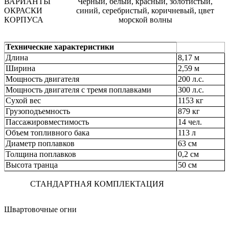
ВАРИАНТЫ
Черный, белый, красный, золотистый,
ОКРАСКИ
синий, серебристый, коричневый, цвет
КОРПУСА
морской волны
Технические характеристики
Длина
8,17 м
Ширина
2,59 м
Mощность двигателя
200 л.с.
Mощность двигателя с тремя поплавками
300 л.с.
Сухой вес
1153 кг
Грузоподъемность
879 кг
Пассажировместимость
14 чел.
Объем топливного бака
113 л
Диаметр поплавков
63 см
Толщина поплавков
0,2 см
Высота транца
50 см
СТАНДАРТНАЯ КОМПЛЕКТАЦИЯ
Швартовочные огни